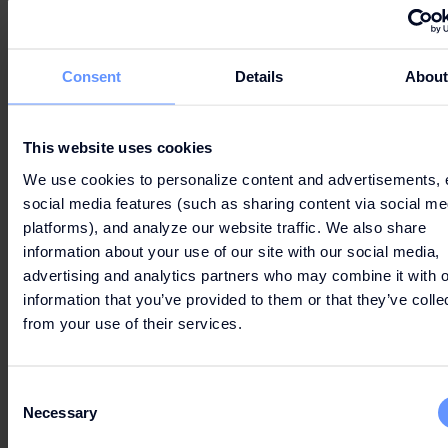
en lo que hacemos.
Formación personalizada: desde la
formación inicial sobre el grupo hasta
Consent
Details
Abou
continuas sesiones de capacitación en línea
y presenciales, nos comprometemos a
ayudarle a crecer, tanto profesional como
This website uses cookies
personalmente
We use cookies to personalize content and advertisements, 
social media features (such as sharing content via social me
Libertad para expresar tu verdadera
platforms), and analyze our website traffic. We also share
personalidad
information about your use of our site with our social media,
Nos esforzamos por fomentar una cultura de la
advertising and analytics partners who may combine it with o
pertenencia basada en el respeto, la conexión, la
information that you’ve provided to them or that they’ve colle
franqueza y la autenticidad. Nuestro compromiso
from your use of their services.
es construir y mantener un lugar de trabajo que
sea un auténtico homenaje a la diversidad de
nuestros empleados, permitiéndoles ser ellos
Consent
Necessary
mismos todos los días mientras desempeñan su
Selection
labor.
Como empleador que fomenta la igualdad