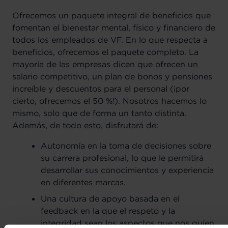
Ofrecemos un paquete integral de beneficios que
fomentan el bienestar mental, físico y financiero de
todos los empleados de VF. En lo que respecta a
beneficios, ofrecemos el paquete completo.
La
mayoría de las empresas dicen que ofrecen un
salario competitivo, un plan de bonos y pensiones
increíble y descuentos para el personal (¡por
cierto, ofrecemos el 50 %!). Nosotros hacemos lo
mismo, solo que de forma un tanto distinta.
Además, de todo esto, disfrutará de:
Autonomía en la toma de decisiones sobre
su carrera profesional, lo que le permitirá
desarrollar sus conocimientos y experiencia
en diferentes marcas.
Una cultura de apoyo basada en el
feedback en la que el respeto y la
integridad sean los aspectos que nos guíen