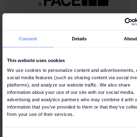
SALES ASSOCIATE 20H
Consent
Details
Abou
Si te apasiona el mundo outdoor, únete a nuestro equipo.
This website uses cookies
We use cookies to personalize content and advertisements, 
social media features (such as sharing content via social me
platforms), and analyze our website traffic. We also share
information about your use of our site with our social media,
advertising and analytics partners who may combine it with o
information that you’ve provided to them or that they’ve colle
from your use of their services.
Consent