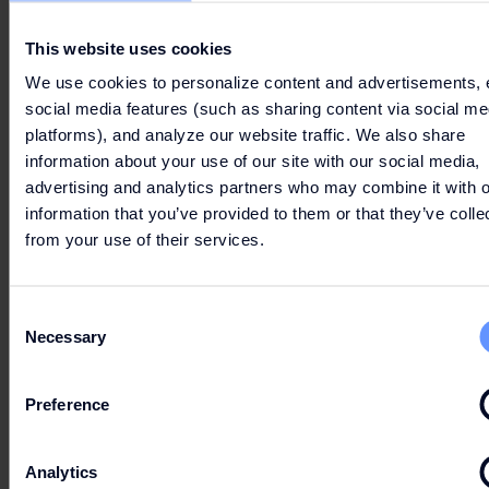
Leiter/in der Rechtsabteilung von VIA Outlets
gemeinsam überprüft. Danach wird der
This website uses cookies
Abschlussbericht erstellt.
We use cookies to personalize content and advertisements, 
Sobald der Bericht abgeschlossen ist, werden Sie
social media features (such as sharing content via social me
über das Ergebnis der Untersuchungen informiert.
platforms), and analyze our website traffic. We also share
Unter normalen Umständen ist VIA Outlets
information about your use of our site with our social media,
bemüht, die Untersuchung der Beschwerde
advertising and analytics partners who may combine it with o
innerhalb von 3 Monaten abzuschließen (bei
information that you’ve provided to them or that they’ve colle
komplexen Sachverhalten kann der Vorgang auch
from your use of their services.
länger dauern).
Wir weisen darauf hin, dass die notwendigen
Consent
Maßnahmen gegebenenfalls ergriffen und die
Necessary
Selection
zuständigen Behörden, sofern dies begründet
oder erforderlich ist, informiert werden.
Preference
Personenbezogene Daten
Jegliche Verarbeitung personenbezogener Daten
Analytics