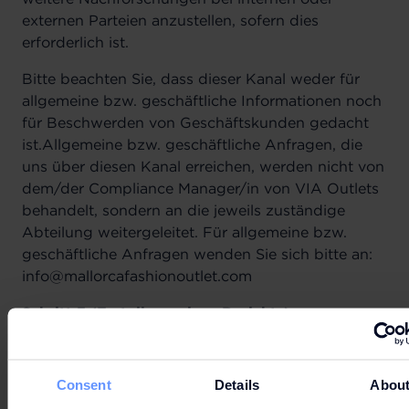
externen Parteien anzustellen, sofern dies
erforderlich ist.
Bitte beachten Sie, dass dieser Kanal weder für
allgemeine bzw. geschäftliche Informationen noch
für Beschwerden von Geschäftskunden gedacht
ist.Allgemeine bzw. geschäftliche Anfragen, die
uns über diesen Kanal erreichen, werden nicht von
dem/der Compliance Manager/in von VIA Outlets
behandelt, sondern an die jeweils zuständige
Abteilung weitergeleitet. Für allgemeine bzw.
geschäftliche Anfragen wenden Sie sich bitte an:
info@mallorcafashionoutlet.com
Schritt 3 (Erstellung eines Berichts)
Nach Abschluss der Untersuchungen werden die
Ergebnisse und empfohlenen Maßnahmen von
Consent
Details
Abou
dem/der Compliance Manager/in und dem/der