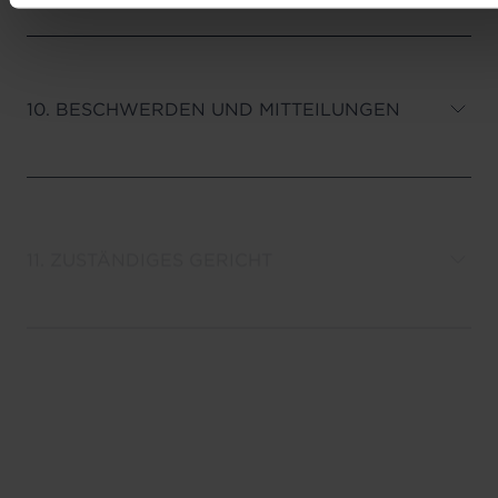
10. BESCHWERDEN UND MITTEILUNGEN
11. ZUSTÄNDIGES GERICHT
12. ÄNDERUNG DIESER ALLGEMEINEN
GESCHÄFTSBEDINGUNGEN