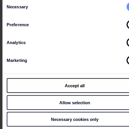
Consent
6. GARANTIEN
Necessary
Selection
Preference
7. RECHTE AN GEISTIGEM UND
Analytics
GEWERBLICHEM EIGENTUM
Marketing
8. HAFTUNG.
Accept all
Allow selection
Necessary cookies only
9. KÜNDIGUNG